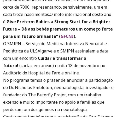
cerca de 7000, representando, sensivelmente, um em
cada treze nascimentos.O mote internacional deste ano
é
Give Preterm Babies a Strong Start for a Brighter
Future – Dê aos bebés prematuros um começo forte
para um futuro brilhante” (
GFCNI
).
O SMIPN – Serviço de Medicina Intensiva Neonatal e
Pediátrica da ULSAlgarve e o SMIPN assinalam a data
com um encontro
Cuidar é transformar o
futuro!
(cartaz em anexo) no dia 18 de novembro no
Auditório do Hospital de Faro e on-line.
No programa temos o prazer de anunciar a participação
do Dr. Nicholas Embleton, neonatologista, investigador e
fundador do The Buterfly Projet, com um trabalho
extenso e muito importante no apoio a famílias que
perderam um dos gémeos na neonatologia.
Contaremos também com a participação da Dra. Carmen