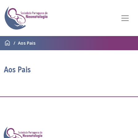
home
Aos Pais
Aos Pais