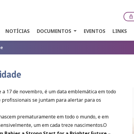
lock
NOTÍCIAS
DOCUMENTOS
EVENTOS
LINKS
de
idade
e a 17 de novembro, é um data emblemática em todo
 profissionais se juntam para alertar para os
s nascem prematuramente em todo o mundo, e em
 sensivelmente, um em cada treze nascimentos.O
 Babies a Strong Start for a Brighter Future –