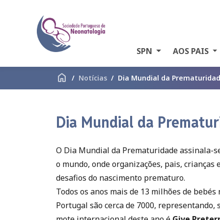
SPN
AOS PAIS
home
Notícias
Dia Mundial da Prematurida
Dia Mundial da Prematur
O Dia Mundial da Prematuridade assinala-s
o mundo, onde organizações, pais, crianças e
desafios do nascimento prematuro.
Todos os anos mais de 13 milhões de bebé
Portugal são cerca de 7000, representando,
mote internacional deste ano é
Give Preterm