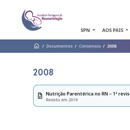
SPN
AOS PAIS
home
Documentos
Consensos
2008
2008
Nutrição Parentérica no RN – 1ª revi
docs
Revisto em 2019