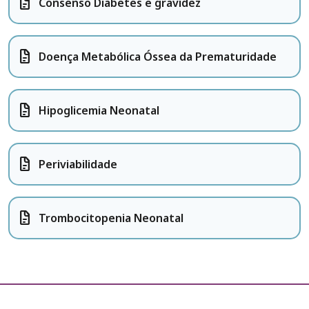
docs
Consenso Diabetes e gravidez
docs
Doença Metabólica Óssea da Prematuridade
docs
Hipoglicemia Neonatal
docs
Periviabilidade
docs
Trombocitopenia Neonatal