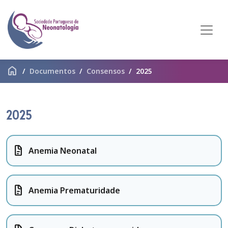
home
Documentos
Consensos
2025
2025
docs
Anemia Neonatal
docs
Anemia Prematuridade